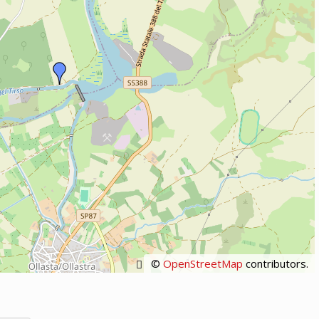
©
OpenStreetMap
contributors.