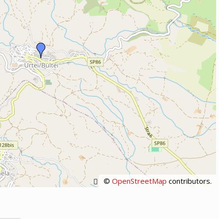
©
OpenStreetMap
contributors.