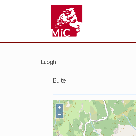
Luoghi
Bultei
+
−