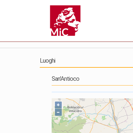
Luoghi
San'Antioco
+
−